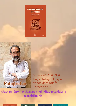
Yüksek çözünürlüklü
başka fotoğraflar için
yandaki fotoğrafa
tıklayabilirsiniz
Kitapların üzerine tıklayarak ilgili kitabın sayfasına
ulaşabilirsiniz