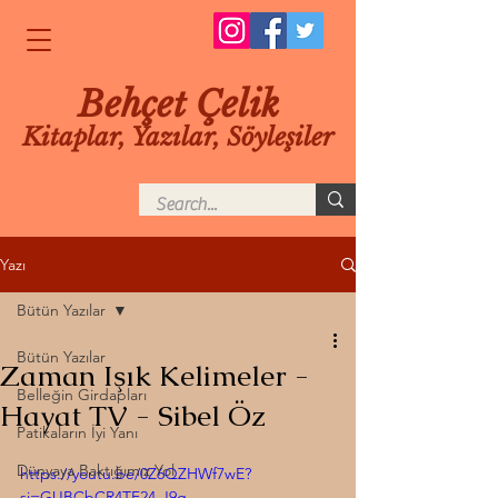
Behçet Çelik
Kitaplar, Yazılar, Söyleşiler
Yazı
Bütün Yazılar
Bütün Yazılar
Zaman Işık Kelimeler -
Belleğin Girdapları
Hayat TV - Sibel Öz
Patikaların İyi Yanı
Dünyaya Baktığımız Yol
https://youtu.be/0Z6QZHWf7wE?
si=GUBCbCR4TF24-J9g