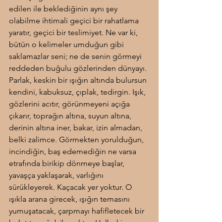
edilen ile beklediğinin aynı şey 
olabilme ihtimali geçici bir rahatlama 
yaratır, geçici bir teslimiyet. Ne var ki, 
bütün o kelimeler umduğun gibi 
saklamazlar seni; ne de senin görmeyi 
reddeden buğulu gözlerinden dünyayı. 
Parlak, keskin bir ışığın altında bulursun 
kendini, kabuksuz, çıplak, tedirgin. Işık, 
gözlerini acıtır, görünmeyeni açığa 
çıkarır, toprağın altına, suyun altına, 
derinin altına iner, bakar, izin almadan, 
belki zalimce. Görmekten yorulduğun, 
incindiğin, baş edemediğin ne varsa 
etrafında birikip dönmeye başlar, 
yavaşça yaklaşarak, varlığını 
sürükleyerek. Kaçacak yer yoktur. O 
ışıkla arana girecek, ışığın temasını 
yumuşatacak, çarpmayı hafifletecek bir 