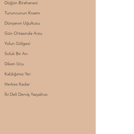
Düğün Birahanesi
Turuncunun Kıvamı
Dünyanın Uğultusu
Gün Ortasında Arzu
Yolun Gölgesi
Soluk Bir An
Diken Ucu
Kaldığımız Yer
Herkes Kadar
İki Deli Derviş Yazyalnızı