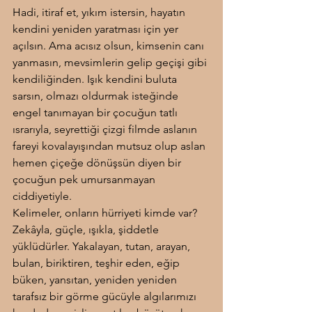
Hadi, itiraf et, yıkım istersin, hayatın 
kendini yeniden yaratması için yer 
açılsın. Ama acısız olsun, kimsenin canı 
yanmasın, mevsimlerin gelip geçişi gibi 
kendiliğinden. Işık kendini buluta 
sarsın, olmazı oldurmak isteğinde 
engel tanımayan bir çocuğun tatlı 
ısrarıyla, seyrettiği çizgi filmde aslanın 
fareyi kovalayışından mutsuz olup aslan 
hemen çiçeğe dönüşsün diyen bir 
çocuğun pek umursanmayan 
ciddiyetiyle.
Kelimeler, onların hürriyeti kimde var? 
Zekâyla, güçle, ışıkla, şiddetle 
yüklüdürler. Yakalayan, tutan, arayan, 
bulan, biriktiren, teşhir eden, eğip 
büken, yansıtan, yeniden yeniden 
tarafsız bir görme gücüyle algılarımızı 