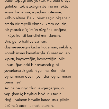
bulut topağı bile yoktur. Halbuki oraya 
gelirken tek istediğin derine inmekti, 
suyun kenarına, ağaçların ötesine, 
kalbin altına. Belki biraz saçın okşansın, 
arada bir reçelli ekmek ikram edilsin, 
bir yaprak düşürsün rüzgâr kucağına, 
hikâye kendi kendini mırıldansın.
Biri, gelip hafifçe sarılsın, 
düşmeyeceğin kadar kocaman, şekilsiz, 
komik insan kanatlarıyla. O vaat edilen 
kıpırtı, kaybettiğin, kaybettiğini bile 
unuttuğun eski bir oyuncak gibi 
yuvarlanarak gelsin yanına. Benimle 
oynar mısın desin, yeniden oynar mısın 
benimle?
Adına ne diyordunuz -gerçeğin-; o 
yapışkan iç bayıltıcı boğucu tadını 
değil, yalanın hayalin karadutsu, çileksi, 
üzümsü tadını almak istersin.