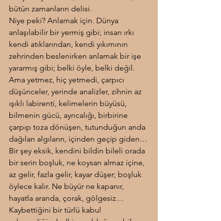
bütün zamanların delisi.
Niye peki? Anlamak için. Dünya 
anlaşılabilir bir yermiş gibi; insan ırkı 
kendi atıklarından, kendi yıkımının 
zehrinden beslenirken anlamak bir işe 
yararmış gibi; belki öyle, belki değil. 
Ama yetmez, hiç yetmedi, çarpıcı 
düşünceler, yerinde analizler, zihnin az 
ışıklı labirenti, kelimelerin büyüsü, 
bilmenin gücü, ayrıcalığı, birbirine 
çarpıp toza dönüşen, tutunduğun anda 
dağılan algıların, içinden geçip giden…
Bir şey eksik, kendini bildin bileli orada 
bir serin boşluk, ne koysan almaz içine, 
az gelir, fazla gelir, kayar düşer; boşluk 
öylece kalır. Ne büyür ne kapanır, 
hayatla aranda, çorak, gölgesiz… 
Kaybettiğini bir türlü kabul 