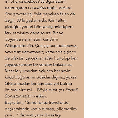
mi okuruz sadece? Wittgenstein’ı 
okumuştum (
Tractatus
 değil, 
Felsefi 
Soruşturmalar
); öyle gençken falan da 
değil, 30’lu yaşlarımda. Kimi altını 
çizdiğim yerleri bile yanlış anladığımı 
fark etmiştim daha sonra. Bir ay 
boyunca şişirmiştim kendimi 
Wittgenstein’la. Çok şişince patlarsınız, 
ayarı tutturamazsanız; kararında şişince 
de ufaktan yerçekiminden kurtulup her 
şeye yukarıdan bir yerden bakarsınız. 
Mesele yukarıdan bakınca her şeyin 
küçüldüğüne mi odaklandığınız, yoksa 
GPS olmadan bir haritada yol bulma 
ihtimalinize mi… Böyle olmuştu 
Felsefi 
Soruşturmalar
’ın etkisi.
Başka biri, “Şimdi biraz trend oldu 
başkarakterin kadın olması, bilemedim 
yani…” demişti yarım bıraktığı 