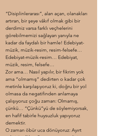
“Disiplinlerarası”, alan açan, olanakları 
artıran, bir şeye vâkıf olmak gibi bir 
derdimiz varsa farklı veçhelerini 
görebilmemizi sağlayan yanıyla ne 
kadar da faydalı bir hamle! Edebiyat-
müzik, müzik-resim, resim-felsefe… 
Edebiyat-müzik-resim… Edebiyat, 
müzik, resim, felsefe…
Zor ama… Nasıl yapılır, bir fikrim yok 
ama “olmamış” dedirten o kadar çok 
metinle karşılaşıyoruz ki, doğru bir yol 
olmasa da negatifinden anlamaya 
çalışıyoruz çoğu zaman: Olmamış, 
çünkü… “Çünkü”yü de söylemiyorsak, 
en hafif tabirle huysuzluk yapıyoruz 
demektir.
O zaman öbür uca dönüyoruz: Ayırt 