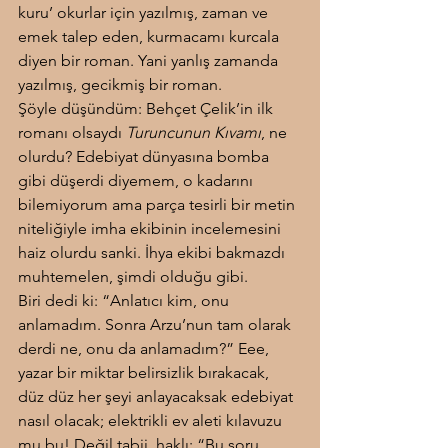
kuru’ okurlar için yazılmış, zaman ve 
emek talep eden, kurmacamı kurcala 
diyen bir roman. Yani yanlış zamanda 
yazılmış, gecikmiş bir roman.
Şöyle düşündüm: Behçet Çelik’in ilk 
romanı olsaydı 
Turuncunun Kıvamı
, ne 
olurdu? Edebiyat dünyasına bomba 
gibi düşerdi diyemem, o kadarını 
bilemiyorum ama parça tesirli bir metin 
niteliğiyle imha ekibinin incelemesini 
haiz olurdu sanki. İhya ekibi bakmazdı 
muhtemelen, şimdi olduğu gibi.
Biri dedi ki: “Anlatıcı kim, onu 
anlamadım. Sonra Arzu’nun tam olarak 
derdi ne, onu da anlamadım?” Eee, 
yazar bir miktar belirsizlik bırakacak, 
düz düz her şeyi anlayacaksak edebiyat 
nasıl olacak; elektrikli ev aleti kılavuzu 
mu bu! Değil tabii, haklı; “Bu soru 