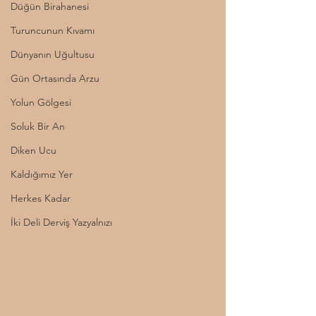
Düğün Birahanesi
Turuncunun Kıvamı
Dünyanın Uğultusu
Gün Ortasında Arzu
Yolun Gölgesi
Soluk Bir An
Diken Ucu
Kaldığımız Yer
Herkes Kadar
İki Deli Derviş Yazyalnızı