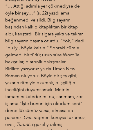
“… Attığı adımla yer çökmediyse de 
öyle bir şey…” (s. 22) yazdı ama 
beğenmedi ve sildi. Bilgisayarın 
başından kalkıp kitaplıktan bir kitap 
aldı, karıştırdı. Bir sigara yaktı ve tekrar 
bilgisayarın başına oturdu. “Yok,” dedi, 
“bu iyi, böyle kalsın.” Sonraki cümle 
gelmedi bir türlü; uzun süre Word’le 
bakıştılar, platonik bakışmalar…
Birlikte yazıyoruz ya da Times New 
Roman oluyoruz. Böyle bir şey gibi, 
yazarın ritmiyle okumak, o işçiliğin 
inceliğini duyumsamak. Metnin 
tamamını kateder mi bu, sanmam, zor 
iş ama “İşte bunun için okudum seni” 
deme lüksümüz varsa, olmasa da 
paramız. Ona rağmen kuruysa tuzumuz, 
evet, 
Turuncu
 güzel yazılmış.