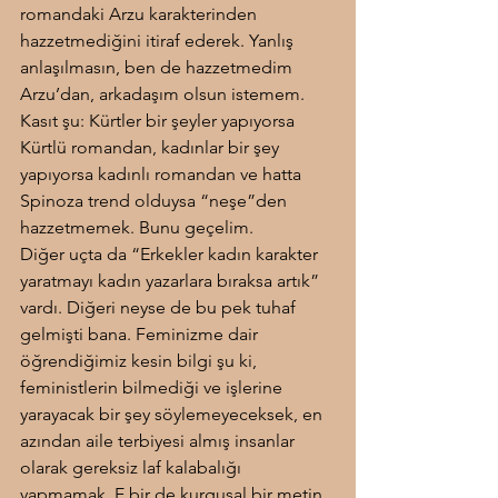
romandaki Arzu karakterinden 
hazzetmediğini itiraf ederek. Yanlış 
anlaşılmasın, ben de hazzetmedim 
Arzu’dan, arkadaşım olsun istemem. 
Kasıt şu: Kürtler bir şeyler yapıyorsa 
Kürtlü romandan, kadınlar bir şey 
yapıyorsa kadınlı romandan ve hatta 
Spinoza trend olduysa “neşe”den 
hazzetmemek. Bunu geçelim.
Diğer uçta da “Erkekler kadın karakter 
yaratmayı kadın yazarlara bıraksa artık” 
vardı. Diğeri neyse de bu pek tuhaf 
gelmişti bana. Feminizme dair 
öğrendiğimiz kesin bilgi şu ki, 
feministlerin bilmediği ve işlerine 
yarayacak bir şey söylemeyeceksek, en 
azından aile terbiyesi almış insanlar 
olarak gereksiz laf kalabalığı 
yapmamak. E bir de kurgusal bir metin 