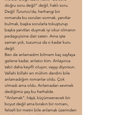
doğru soru değil” değil, haklı soru. 
Değil 
Turuncu
’da, herhangi bir 
romanda bu soruları sormak, yanıtlar 
bulmak, başka sorularla tokuşturup 
başka yanıtları duymak iyi okur olmanın 
pedagojisine dair zaten. Ama işte 
zaman yok, tuzumuz da o kadar kuru 
değil.
Ben de anlamadım bilmem kaç sayfaya 
gelene kadar, anlatıcı kim. Anlayınca 
tabii daha keyifli oluyor, vayyy diyorsun. 
Vallahi billahi en mühim derdini bile 
anlamadığım romanlar oldu. Çok 
olmadı ama oldu. Anlamadan sevmek 
dediğimiz şey bu herhalde.
“Anlamak”, hâşâ, küçümsenecek bir 
boyut değil ama bırakın bir romanı, 
felsefi bir metni bile anlamak üzerinden 