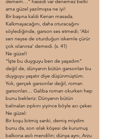
demem…” hasedi var denemez belki 
ama güzel yazılmışsa ne iyi!
Bir başına kaldı Kenan masada. 
Kalkmayacağını, daha oturacağını 
söylediğinde, garson ses etmedi; ‘Abi 
sen neyse de oturduğun iskemle çürür 
çok ıslanırsa’ demedi. (s. 41)
Ne güzel!
“İşte bu duyguyu ben de yaşadım” 
değil de, dünyanın bütün garsonları bu 
duyguyu yaşatır diye düşünmüştüm. 
Yok, gerçek garsonlar değil, roman 
garsonları… Galiba roman okurken hep 
bunu bekleriz: Dünyanın bütün 
balinaları zıpkını yiyince böyle acı çeker. 
Ne güzel:
Bir koşu bitmiş sanki, demiş miydim 
bunu da, son ıslak köşesi de kurumuş 
balkona asılı mendilin; dünya aynı, Arzu 