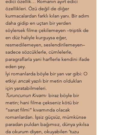
edici özellik… Romanın ayırt edici 
özellikleri. Özü değil de diğer 
kurmacalardan farklı kılan yanı. Bir adım 
daha gidip en uçtan bir yerden 
söylersek filme çekilemeyen –triptik de 
en düz haliyle kurguysa eğer, 
resmedilemeyen, seslendirilemeyen– 
sadece sözcüklerle, cümlelerle, 
paragraflarla yani harflerle kendini ifade 
eden şey.
İyi romanlarda böyle bir yan var gibi: O 
etkiyi 
ancak
 yazılı bir metin oldukları 
için yaratabilmeleri.
Turuncunun Kıvamı
  biraz böyle bir 
metin; hani filme çekseniz kötü bir 
“sanat filmi” kıvamında olacak 
romanlardan. İşsiz güçsüz, mümkünse 
paradan puldan bağımsız, dünya yıkılsa 
da okurum diyen, okuyabilen ‘tuzu 