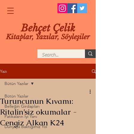
Behçet Çelik
Kitaplar, Yazılar, Söyleşiler
Yazı
Bütün Yazılar
Bütün Yazılar
Turuncunun Kıvamı:
Belleğin Girdapları
Ritalin’siz okumalar -
Patikaların İyi Yanı
Cengiz Alkan K24
Dünyaya Baktığımız Yol