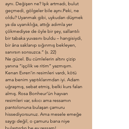
aynı. Değişen ne? Işık artmadı, bulut 
geçmedi, gölgeler bile aynı.Peki, ne 
oldu? Uyanmak gibi, uykudan düşmek 
ya da uyanıklığa, attığı adımla yer 
çökmediyse de öyle bir şey, sallantılı 
bir tabaka yuvasını buldu – hangisiydi, 
bir âna saklanıp sığınmış bekleyen, 
sanırsın sonsuzca.” (s. 22)
Ne güzel. Bu cümlelerin altını çizip 
yanına “işçilik ve ritim” yazmışım.
Kenan Evren’in resimleri vardı, kötü 
ama benim yaptıklarımdan iyi. Adam 
uğraşmış, sebat etmiş, belki kurs falan 
almış. Rosa Bonheur’ün hayvan 
resimleri var, sıkıcı ama ressamın 
pantolonuna bulaşan çamuru 
hissediyorsunuz. Ama mesele emeğe 
saygı değil, o çamuru bana niye 
bulaştırdın be ey ressam!