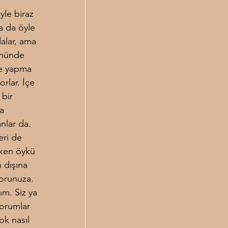
yle biraz 
ya da öyle 
alar, ama 
önünde 
le yapma 
rlar. İçe 
bir 
a 
nlar da. 
eri de 
rken öykü 
 dışına 
sorunuza. 
ım. Siz ya 
yorumlar 
ok nasıl 