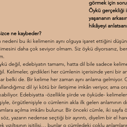
görmek için soru
Öykü gerçekliği 
yaşananın arkası
hikâyeyi anlatsanı
izce ne kaybeder?
n nedeni bu iki kelimenin aynı olguya işaret ettiğini düş
limesini daha çok seviyor olmam. Siz öykü diyorsanız, be
m.
kü değil, edebiyatın tamamı, hatta dil bile sadece kelim
il. Kelimeler, girdikleri her cümlenin içerisinde yeni bir a
lar belki de. Bir kelime her zaman aynı anlama gelmiyor. 
llandığımız dil iyi kötü bir iletişime imkân veriyor, ama or
ıkabiliyor. Edebiyatta -özellikle şiirde ve öyküde- kelimeler
şiyle, örgütlenişiyle o cümlenin akla ilk gelen anlamının d
amlara açılma imkânı bulunur. Bir önceki cümle, iki sayfa 
 söz, yazarın nedense seçtiği bir ayrıntı, diyelim bir el har
ek vızıltısının işitilişi… bunlar o cümledeki çoklu anlamları