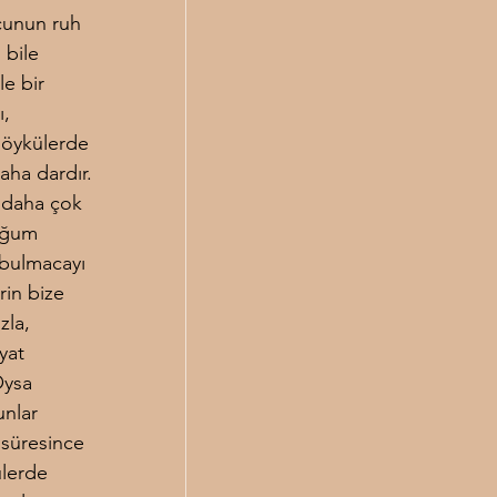
cunun ruh 
 bile 
e bir 
, 
 öykülerde 
aha dardır. 
 daha çok 
uğum 
 bulmacayı 
rin bize 
zla, 
yat 
Oysa 
unlar 
süresince 
ülerde 