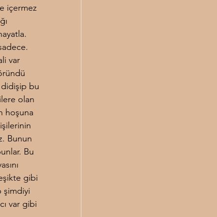
de içermez 
ğı 
ayatla. 
sadece. 
i var 
göründü 
didişip bu 
lere olan 
ın hoşuna 
şilerinin 
z. Bunun 
unlar. Bu 
asını 
şikte gibi 
 şimdiyi 
ı var gibi 