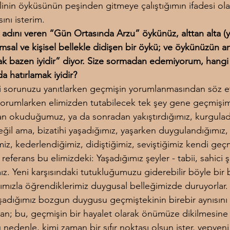
alinin öyküsünün peşinden gitmeye çalıştığımın ifadesi ola
ını isterim.
a adını veren “Gün Ortasında Arzu” öykünüz, alttan alta (y
msal ve kişisel bellekle didişen bir öykü; ve öykünüzün anl
ak bazen iyidir” diyor. Size sormadan edemiyorum, hangi
a hatırlamak iyidir?
i sorunuzu yanıtlarken geçmişin yorumlanmasından söz e
orumlarken elimizden tutabilecek tek şey gene geçmişim
an okuduğumuz, ya da sonradan yakıştırdığımız, kurguladı
ğil ama, bizatihi yaşadığımız, yaşarken duygulandığımız,
miz, kederlendiğimiz, didiştiğimiz, seviştiğimiz kendi geçm
 referans bu elimizdeki: Yaşadığımız şeyler - tabii, sahici 
ız. Yeni karşısındaki tutukluğumuzu giderebilir böyle bir b
rımızla öğrendiklerimiz duygusal belleğimizde duruyorlar.
adığımız bozgun duygusu geçmiştekinin birebir aynısını 
n; bu, geçmişin bir hayalet olarak önümüze dikilmesine
 nedenle, kimi zaman bir sıfır noktası olsun ister, yepyeni 