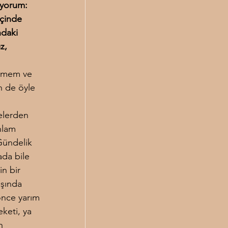
yorum: 
içinde 
ndaki 
z, 
ünmem ve 
n de öyle 
elerden 
nlam 
Gündelik 
ada bile 
in bir 
ışında 
önce yarım 
eketi, ya 
n 