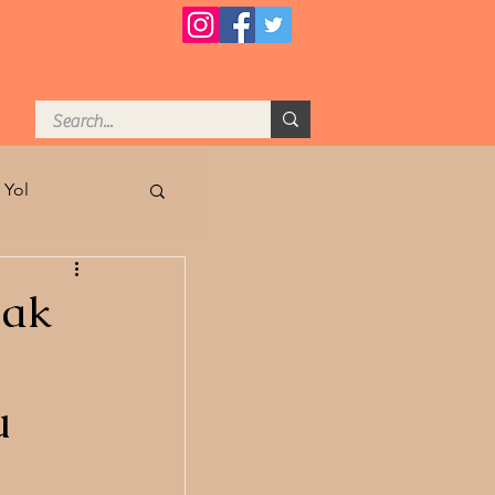
 Yol
tasında Arzu
mak
s Kadar
u