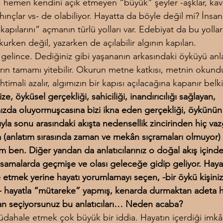
, hemen kendini açık etmeyen “büyük” şeyler -aşklar, kavg
r, hınçlar vs- de olabiliyor. Hayatta da böyle değil mi? İnsan
 kapılarını” açmanın türlü yolları var. Edebiyat da bu yollar
rken değil, yazarken de açılabilir algının kapıları.
gelince. Dediğiniz gibi yaşananın arkasındaki öyküyü anl
ların tamamı yitebilir. Okurun metne katkısı, metnin okund
timali azalır, algımızın bir kapısı açılacağına kapanır belk
ze, öyküsel gerçekliği, sahiciliği, inandırıcılığı sağlayan, 
ızda oluyormuşcasına bizi ikna eden gerçekliği, öykünün
ıyla sonu arasındaki akışta nedensellik zincirinden hiç v
la (anlatım sırasında zaman ve mekân sıçramaları olmuyor)
m ben. Diğer yandan da anlatıcılarınız o doğal akış içind
amalarda geçmişe ve olası geleceğe gidip geliyor. Haya
etmek yerine hayatı yorumlamayı seçen, -bir öykü kişiniz
- hayatla “mütareke” yapmış, kenarda durmaktan adeta 
an seçiyorsunuz bu anlatıcıları… Neden acaba?
dahale etmek çok büyük bir iddia. Hayatın içerdiği imkân