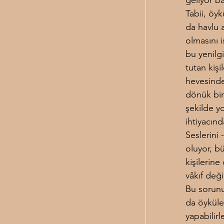
geliyor b
Tabii, öyk
da havlu a
olmasını 
bu yenilg
tutan kişi
hevesinde
dönük bir
şekilde y
ihtiyacınd
Seslerini 
oluyor, b
kişilerin
vâkıf değ
Bu sorunun
da öyküle
yapabilirl