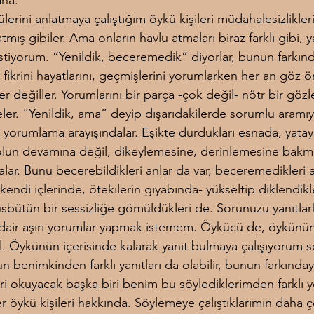
ana.
ülerini anlatmaya çalıştığım öykü kişileri müdahalesizlikleri
tmış gibiler. Ama onların havlu atmaları biraz farklı gibi, 
istiyorum. “Yenildik, beceremedik” diyorlar, bunun farkınd
i fikrini hayatlarını, geçmişlerini yorumlarken her an göz 
ler değiller. Yorumlarını bir parça -çok değil- nötr bir göz
ler. “Yenildik, ama” deyip dışarıdakilerde sorumlu aramıyo
 yorumlama arayışındalar. Eşikte durdukları esnada, yatay 
olun devamına değil, dikeylemesine, derinlemesine bakm
alar. Bunu becerebildikleri anlar da var, beceremedikleri a
-kendi içlerinde, ötekilerin gıyabında- yükseltip diklendikl
üsbütün bir sessizliğe gömüldükleri de. Sorunuzu yanıtla
e dair aşırı yorumlar yapmak istemem. Öykücü de, öykünün
il. Öykünün içerisinde kalarak yanıt bulmaya çalışıyorum 
 benimkinden farklı yanıtları da olabilir, bunun farkınday
ri okuyacak başka biri benim bu söylediklerimden farklı 
er öykü kişileri hakkında. Söylemeye çalıştıklarımın daha ç