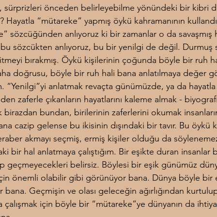
i, sürprizleri önceden belirleyebilme yönündeki bir kibri 
? Hayatla “mütareke” yapmış öykü kahramanının kullandı
” sözcüğünden anlıyoruz ki bir zamanlar o da savaşmış h
bu sözcükten anlıyoruz, bu bir yenilgi de değil. Durmuş 
itmeyi bırakmış. Öykü kişilerinin çoğunda böyle bir ruh hal
aha doğrusu, böyle bir ruh hali bana anlatılmaya değer 
im. “Yenilgi”yi anlatmak revaçta günümüzde, ya da hayatla 
en zaferle çıkanların hayatlarını kaleme almak - biyografi
 birazdan bundan, birilerinin zaferlerini okumak insanlar
ana cazip gelense bu ikisinin dışındaki bir tavır. Bu öykü ki
eraber akmayı seçmiş, ermiş kişiler olduğu da söyleneme
ki bir hal anlatmaya çalıştığım. Bir eşikte duran insanlar b
ip geçmeyecekleri belirsiz. Böylesi bir eşik günümüz düny
çin önemli olabilir gibi görünüyor bana. Dünya böyle bir e
 bana. Geçmişin ve olası geleceğin ağırlığından kurtulup
 çalışmak için böyle bir “mütareke”ye dünyanın da ihtiyac