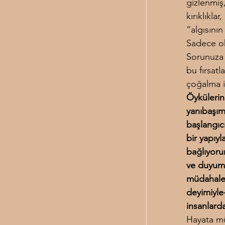
gizlenmiş
kırıklıkla
“algısının
Sadece oku
Sorunuza 
bu fırsat
çoğalma ih
Öykülerini
yanıbaşım
başlangıc
bir yapıy
bağlıyoru
ve duyums
müdahale 
deyimiyle
insanlard
Hayata mü