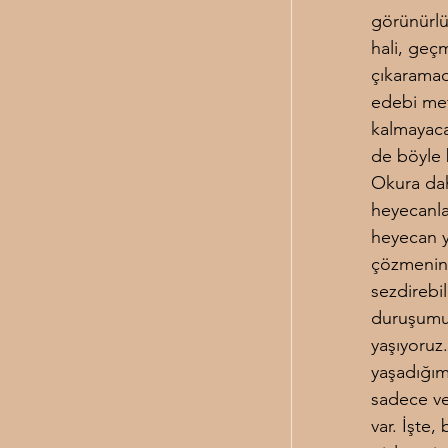
görünürlü
hali, geçm
çıkaramadı
edebi met
kalmayaca
de böyle 
Okura dah
heyecanla
heyecan y
çözmenin 
sezdirebil
duruşumuz
yaşıyoruz
yaşadığımı
sadece ve
var. İşte,