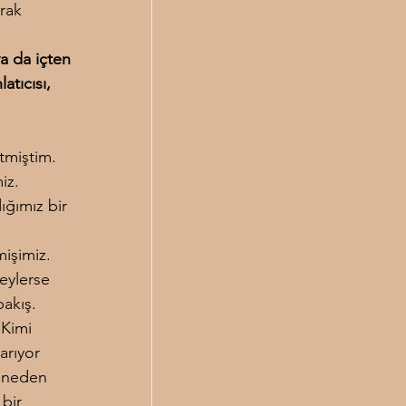
rak 
a da içten 
atıcısı, 
 
tmiştim. 
iz. 
ğımız bir 
 
işimiz. 
şeylerse 
akış. 
 Kimi 
arıyor 
 neden 
bir 