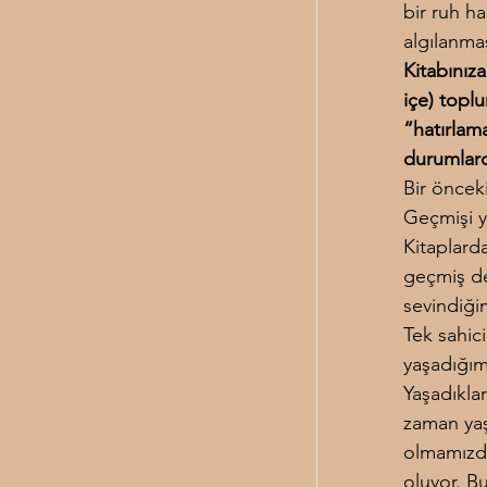
bir ruh h
algılanmas
Kitabınız
içe) toplu
“hatırlam
durumlard
Bir öncek
Geçmişi y
Kitaplard
geçmiş de
sevindiği
Tek sahici
yaşadığım
Yaşadıkla
zaman yaş
olmamızda
oluyor. Bu