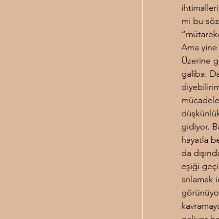
ihtimaller
mi bu söz
“mütareke
Ama yine 
Üzerine g
galiba. D
diyebilir
mücadeled
düşkünlük
gidiyor. B
hayatla b
da dışında
eşiği geç
anlamak i
görünüyor
kavramaya