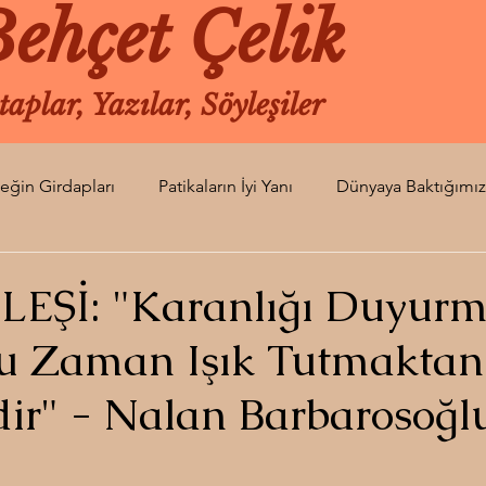
ehçet Çelik
taplar, Yazılar, Söyleşiler
leğin Girdapları
Patikaların İyi Yanı
Dünyaya Baktığımız
si
Turuncunun Kıvamı
Dünyanın Uğultusu
Gün Or
LEŞİ: "Karanlığı Duyur
u Zaman Işık Tutmaktan
Soluk Bir An
Diken Ucu
Kaldığımız Yer
Herke
ir" - Nalan Barbarosoğl
zyalnızı