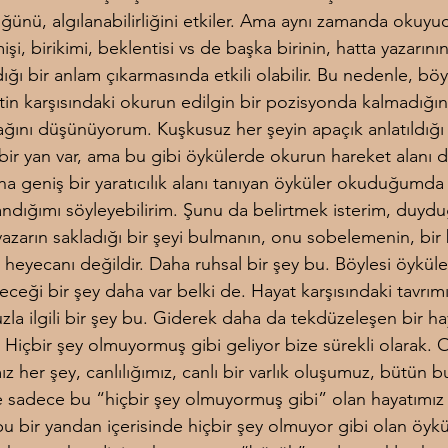
ğünü, algılanabilirliğini etkiler. Ama aynı zamanda okuyu
işi, birikimi, beklentisi vs de başka birinin, hatta yazarının
ğı bir anlam çıkarmasında etkili olabilir. Bu nedenle, böyl
in karşısındaki okurun edilgin bir pozisyonda kalmadığını
ğını düşünüyorum. Kuşkusuz her şeyin apaçık anlatıldığı
bir yan var, ama bu gibi öykülerde okurun hareket alanı d
a geniş bir yaratıcılık alanı tanıyan öyküler okuduğumda
ndığımı söyleyebilirim. Şunu da belirtmek isterim, duyd
azarın sakladığı bir şeyi bulmanın, onu sobelemenin, bir
heyecanı değildir. Daha ruhsal bir şey bu. Böylesi öyküle
eceği bir şey daha var belki de. Hayat karşısındaki tavrımı
la ilgili bir şey bu. Giderek daha da tekdüzeleşen bir ha
. Hiçbir şey olmuyormuş gibi geliyor bize sürekli olarak. 
z her şey, canlılığımız, canlı bir varlık oluşumuz, bütün b
 sadece bu “hiçbir şey olmuyormuş gibi” olan hayatımız 
 bu bir yandan içerisinde hiçbir şey olmuyor gibi olan öyk