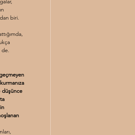
alar, 
ın 
dan biri. 
attığımda, 
ukça 
i de.
 
azgeçmeyen 
 kurmanıza 
e düşünce 
ta 
in 
hoşlanan 
ları, 