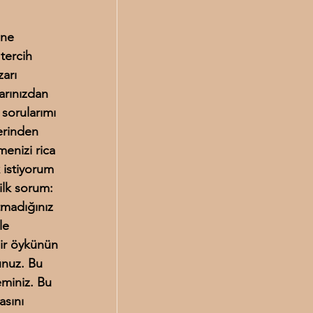
ine 
tercih 
arı 
arınızdan 
sorularımı 
erinden 
nizi rica 
istiyorum 
ilk sorum: 
tmadığınız 
le 
ir öykünün 
nuz. Bu 
eminiz. Bu 
sını 