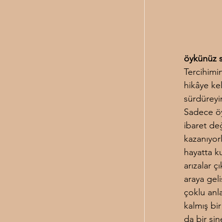
öykünüz s
Tercihimi
hikâye ke
sürdüreyi
Sadece öy
ibaret değ
kazanıyor
hayatta ku
arızalar ç
araya geli
çoklu anl
kalmış bir
da bir sin