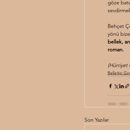
göze bata
sevdirmek
Behçet Çe
yönü bize
bellek, an
roman.
(Hürriyet
Belleğin Gir
Son Yazılar