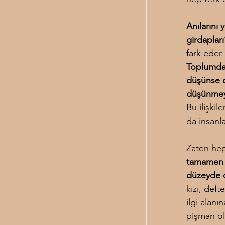
Anılarını 
girdaplar
fark eder.
Toplumdan
düşünse d
düşünmeye
Bu ilişkil
da insanla
Zaten hep i
tamamen s
düzeyde d
kızı, deft
ilgi alanı
pişman ol