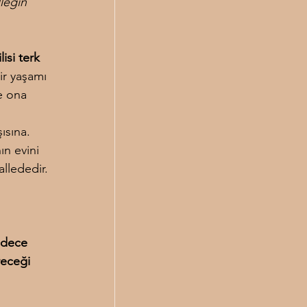
leğin 
isi terk 
ir yaşamı 
e ona 
ısına. 
ın evini 
llededir. 
adece 
receği 