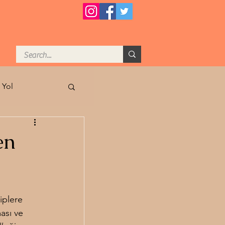
 Yol
tasında Arzu
en
s Kadar
iplere 
ası ve 