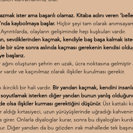
yazmak ister ama başarılı olamaz. Kitaba adını veren ‘belle
ı’nda kaybolmaya başlar.
 Hiçbir şeyi tam olarak anımsayam
 Ayrıntılarda, olayların gelişiminde hep kuşkuları vardır.
, sevdiklerinden kaçmak, kendiyle baş başa kalmak isted
e bir süre sonra aslında kaçması gerekenin kendisi old
 başlarız.
er ağını oluşturan şehrin en uzak, ücra noktasına gelmişti
r vardır ve kaçınılmaz olarak ilişkiler kurulması gerekir.
kircikli bir hali vardır.
 Bir yandan kaçmak, kendini insanl
oyutlamak isterken diğer yandan bunun yanlış olduğunu
e olsa ilişkiler kurması gerektiğini düşünür.
 Üst kattaki 
er aldığı kırtasiyeci, uzun yürüyüşlerinde uğradığı kahvenin
na girer. Onlarla diyaloglar kurar, sonra bu diyalogları kur
ur. Diğer yandan da bu gözden ırak mahallede tek başınal