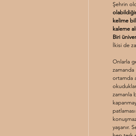
Şehrin old
olabildiği
kelime bil
kaleme al
Biri ünive
İkisi de z
Onlarla ge
zamanda e
ortamda ar
okudukları
zamanla b
kapanmaya
patlaması
konuşmaz. 
yaşanır. S
hep terk 