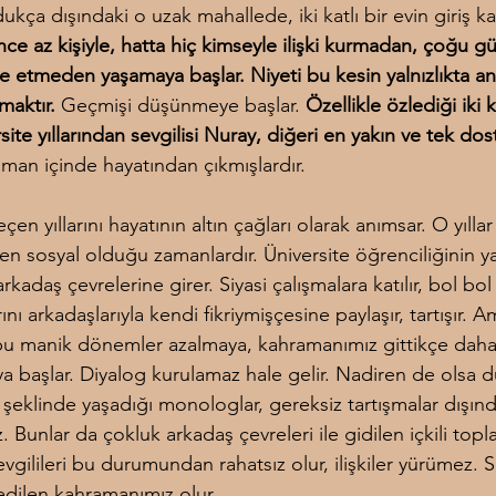
ukça dışındaki o uzak mahallede, iki katlı bir evin giriş ka
nce az kişiyle, hatta hiç kimseyle ilişki kurmadan, çoğu g
e etmeden yaşamaya başlar. Niyeti bu kesin yalnızlıkta anı
maktır.
 Geçmişi düşünmeye başlar. 
Özellikle özlediği iki ki
rsite yıllarından sevgilisi Nuray, diğeri en yakın ve tek do
aman içinde hayatından çıkmışlardır.
çen yıllarını hayatının altın çağları olarak anımsar. O yıllar
n sosyal olduğu zamanlardır. Üniversite öğrenciliğinin yar
kadaş çevrelerine girer. Siyasi çalışmalara katılır, bol bol
nı arkadaşlarıyla kendi fikriymişçesine paylaşır, tartışır. A
u manik dönemler azalmaya, kahramanımız gittikçe daha 
 başlar. Diyalog kurulamaz hale gelir. Nadiren de olsa 
 şeklinde yaşadığı monologlar, gereksiz tartışmalar dışın
Bunlar da çokluk arkadaş çevreleri ile gidilen içkili topla
evgilileri bu durumundan rahatsız olur, ilişkiler yürümez.
edilen kahramanımız olur.