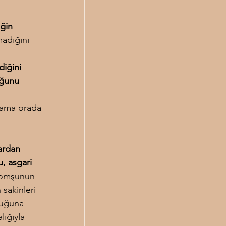
ğin 
adığını 
iğini 
uğunu 
r ama orada 
ardan 
, asgari 
komşunun 
 sakinleri 
duğuna 
ığıyla 