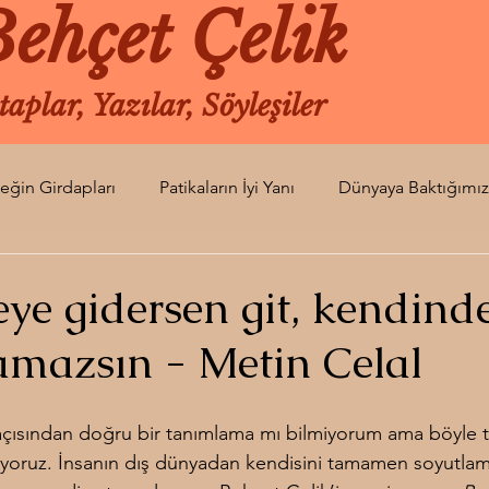
ehçet Çelik
taplar, Yazılar, Söyleşiler
leğin Girdapları
Patikaların İyi Yanı
Dünyaya Baktığımız
si
Turuncunun Kıvamı
Dünyanın Uğultusu
Gün Or
ye gidersen git, kendind
amazsın - Metin Celal
Soluk Bir An
Diken Ucu
Kaldığımız Yer
Herke
 açısından doğru bir tanımlama mı bilmiyorum ama böyle t
zyalnızı
iyoruz. İnsanın dış dünyadan kendisini tamamen soyutlam