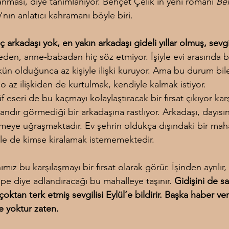
anması, diye tanımlanıyor. Behçet Çelik’in yeni romanı 
Bel
ı
’nın anlatıcı kahramanı böyle biri.
arkadaşı yok, en yakın arkadaşı gideli yıllar olmuş, sevgil
leden, anne-babadan hiç söz etmiyor. İşiyle evi arasında b
ün olduğunca az kişiyle ilişki kuruyor. Ama bu durum bil
o az ilişkiden de kurtulmak, kendiyle kalmak istiyor.
f eseri de bu kaçmayı kolaylaştıracak bir fırsat çıkıyor karş
ndır görmediği bir arkadaşına rastlıyor. Arkadaşı, dayısın
rmeye uğraşmaktadır. Ev şehrin oldukça dışındaki bir maha
e de kimse kiralamak istememektedir.
ız bu karşılaşmayı bir fırsat olarak görür. İşinden ayrılır, 
e diye adlandıracağı bu mahalleye taşınır. 
Gidişini de s
çoktan terk etmiş sevgilisi Eylül’e bildirir. Başka haber ve
e yoktur zaten.