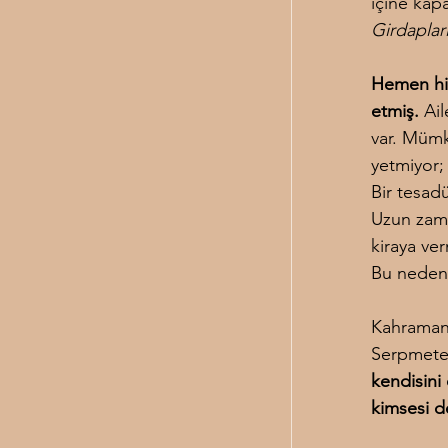
içine kap
Girdaplar
Hemen hiç 
etmiş.
 Ai
var. Mümk
yetmiyor; 
Bir tesadü
Uzun zama
kiraya ve
Bu nedenl
Kahramanım
Serpmetep
kendisini 
kimsesi d