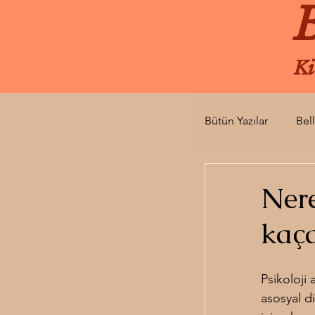
B
Ki
Bütün Yazılar
Bel
Düğün Birahane
Nere
kaç
Yolun Gölgesi
Psikoloji
İki Deli Derviş Ya
asosyal d