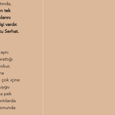
tında, 
ün tek 
larını 
şi vardır. 
stu Serhat.
 aynı 
attığı 
 okur, 
ma 
çok içine 
duygu 
da pek 
ntılarda 
 Sonunda 