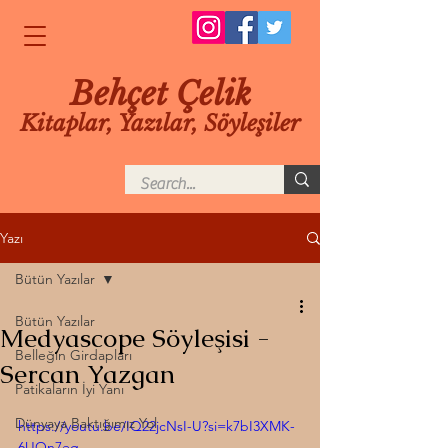
Behçet Çelik
Kitaplar, Yazılar, Söyleşiler
Yazı
Bütün Yazılar
Bütün Yazılar
Medyascope Söyleşisi -
Belleğin Girdapları
Sercan Yazgan
Patikaların İyi Yanı
Dünyaya Baktığımız Yol
https://youtu.be/IQ22jcNsI-U?si=k7bI3XMK-
6UOn7eg