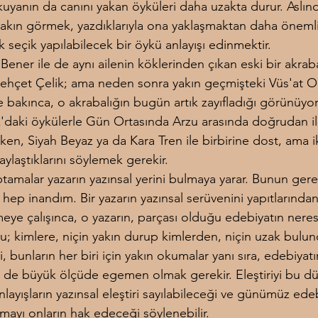
kuyanın da canını yakan öyküleri daha uzakta durur. Aslınd
akın görmek, yazdıklarıyla ona yaklaşmaktan daha önemli
k seçik yapılabilecek bir öykü anlayışı edinmektir.
Bener ile de aynı ailenin köklerinden çıkan eski bir akrabalı
ehçet Çelik; ama neden sonra yakın geçmişteki Vüs'at O
e bakınca, o akrabalığın bugün artık zayıfladığı görünüyor
'daki öykülerle Gün Ortasında Arzu arasında doğrudan ili
rken, Siyah Beyaz ya da Kara Tren ile birbirine dost, ama ik
ylaştıklarını söylemek gerekir.
ptamalar yazarın yazınsal yerini bulmaya yarar. Bunun gerek
hep inandım. Bir yazarın yazınsal serüvenini yapıtlarından
ye çalışınca, o yazarın, parçası olduğu edebiyatın nere
; kimlere, niçin yakın durup kimlerden, niçin uzak bulu
i, bunların her biri için yakın okumalar yanı sıra, edebiyatı
de büyük ölçüde egemen olmak gerekir. Eleştiriyi bu d
nlayışların yazınsal eleştiri sayılabileceği ve günümüz edeb
lmayı onların hak edeceği söylenebilir.