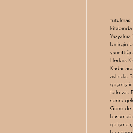
tutulması
kitabında 
Yazyalnız
belirgin b
yansıttığı
Herkes Ka
Kadar ara
aslında, B
geçmiştir
farkı var.
sonra gel
Gene de G
basamağı 
gelişme çi
bir çözüm