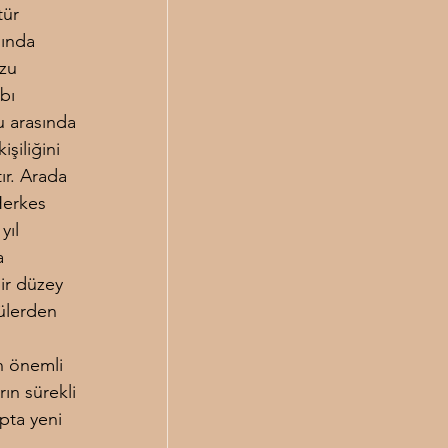
tür 
şında 
zu 
bı 
u arasında 
şiliğini 
ır. Arada 
Herkes 
yıl 
a 
ir düzey 
külerden 
n önemli 
ın sürekli 
pta yeni 