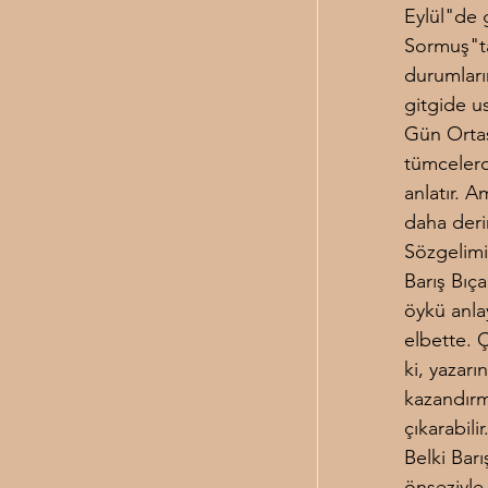
Eylül"de 
Sormuş"ta 
durumların
gitgide us
Gün Ortas
tümcelerde
anlatır. A
daha derin
Sözgelimi 
Barış Bıça
öykü anla
elbette. 
ki, yazar
kazandırm
çıkarabilir
Belki Bar
önseziyle 