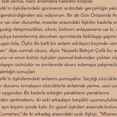
adı yerine, hazır anlamlarla halledilir kitaplar.
lik'in öykülerindeki görünenin ardındaki gerçekliğin yakı
gerektirdiğinden söz ediyorum. Bir de Gün Ortasında Ar
var olan durumlar, insanlar arasındaki ilişkiler, kadınla e
şadığı iletişimsizlikler, sıkıntı, birbirini anlayamama var ki, 
açıkça kenetlenmiş dururken ayrıntılarda farklılaşıp şaşırtır
ugün bile, Öykü ille belli bir anlamı etkileyici biçimde ver
dan" diye vurmalı okuru, diyor. Neyseki Behçet Çelik bu an
urur ve onun bütün öyküleri yazınsal bakımdan çoktan ol
anlayışın ürünüdür ve sonlarında okuru avlamaya çalışmazla
lınlığın sonuçları
ik'in öykülerindeki anlatımı yumuşaktır. Seçtiği sözcükler
r durumu tırmalayıcı sözcüklerle anlatmak yerine, usul usu
 uygundur. Bir kadınla erkeğin yanaklarını yanaklarına 
n ayrılmalarını, iki eski arkadaşın karşılıklı uyumsuzluklar
 aynı biçem içinde kalır. En güzel öyküleri arasında bulun
umartesi"de iki arkadaş arasındaki uzak ilişkiyi, "Müstes