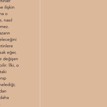
tinler 
 ilişkin 
ama o 
, nasıl 
tmez. 
zarın 
eleceğini 
tinlere 
sak eğer, 
e değişen 
lir: İlki, o 
taki 
anıp 
nelediği; 
adan 
 daha 
.