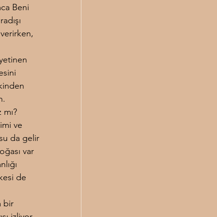
mca Beni 
radışı 
verirken, 
yetinen 
sini 
nkinden 
n. 
z mı?
imi ve 
u da gelir 
oğası var 
nlığı 
kesi de 
 bir 
ı izliyor. 