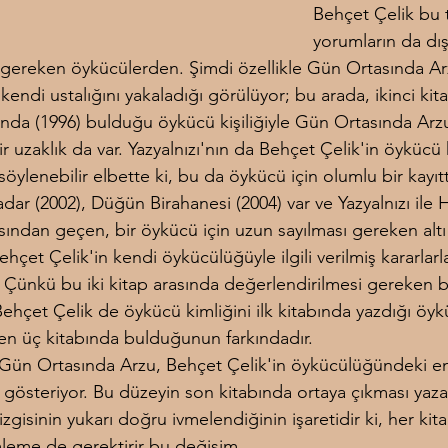
Behçet Çelik bu 
yorumların da dı
 gereken öykücülerden. Şimdi özellikle Gün Ortasında Ar
kendi ustalığını yakaladığı görülüyor; bu arada, ikinci kita
ı'nda (1996) bulduğu öykücü kişiliğiyle Gün Ortasında Arz
ir uzaklık da var. Yazyalnızı'nın da Behçet Çelik'in öykücü ki
 söylenebilir elbette ki, bu da öykücü için olumlu bir kayıtt
dar (2002), Düğün Birahanesi (2004) var ve Yazyalnızı ile 
sından geçen, bir öykücü için uzun sayılması gereken altı 
ehçet Çelik'in kendi öykücülüğüyle ilgili verilmiş kararlarl
. Çünkü bu iki kitap arasında değerlendirilmesi gereken b
 Behçet Çelik de öykücü kimliğini ilk kitabında yazdığı öy
en üç kitabında bulduğunun farkındadır.
ün Ortasında Arzu, Behçet Çelik'in öykücülüğündeki e
gösteriyor. Bu düzeyin son kitabında ortaya çıkması yazar
zgisinin yukarı doğru ivmelendiğinin işaretidir ki, her kita
leme de gerektirir bu değişim.