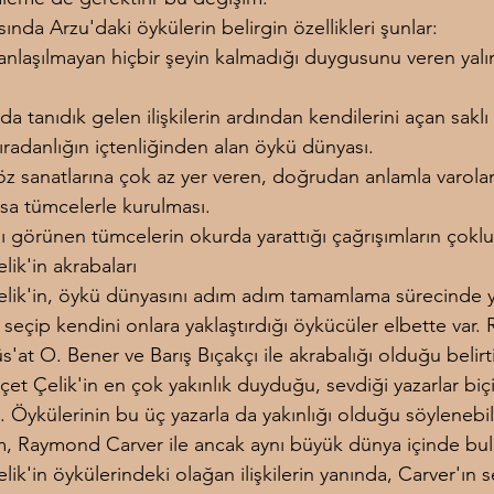
nda Arzu'daki öykülerin belirgin özellikleri şunlar:
nlaşılmayan hiçbir şeyin kalmadığı duygusunu veren yalın
a tanıdık gelen ilişkilerin ardından kendilerini açan saklı
radanlığın içtenliğinden alan öykü dünyası.
öz sanatlarına çok az yer veren, doğrudan anlamla varolan 
ısa tümcelerle kurulması.
ı görünen tümcelerin okurda yarattığı çağrışımların çokl
lik'in akrabaları
lik'in, öykü dünyasını adım adım tamamlama sürecinde ya
seçip kendini onlara yaklaştırdığı öykücüler elbette var
s'at O. Bener ve Barış Bıçakçı ile akrabalığı olduğu belirti
et Çelik'in en çok yakınlık duyduğu, sevdiği yazarlar bi
 Öykülerinin bu üç yazarla da yakınlığı olduğu söylenebili
m, Raymond Carver ile ancak aynı büyük dünya içinde bul
ik'in öykülerindeki olağan ilişkilerin yanında, Carver'ın se