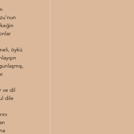
n 
zu'nun 
rkeğin 
onlar 
.
meli, öykü 
layışın 
gunlaşmış, 
r.
 ve dil 
l dile 
ını 
an 
na 