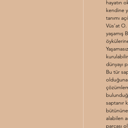
hayatın o
kendine y
tanımı açı
Vüs'at O. 
yaşamış B
öykülerin
Yaşamasız
kurulabili
dünyayı pa
Bu tür sa
olduğuna 
çözümleme
bulunduğu
saptanır k
bütününe 
alabilen a
parçası o