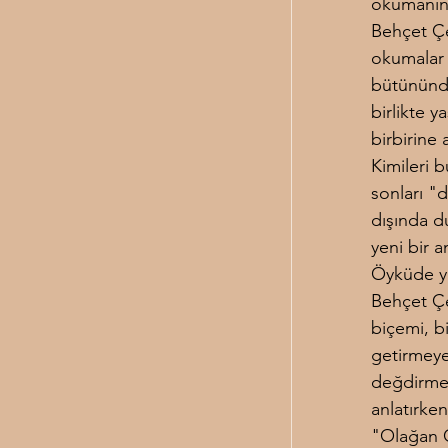
okumanın t
Behçet Çe
okumalar 
bütününde 
birlikte ya
birbirine 
Kimileri b
sonları "
dışında d
yeni bir 
Öyküde ya
Behçet Çel
biçemi, bi
getirmeye
değdirmede
anlatırken
"Olağan C