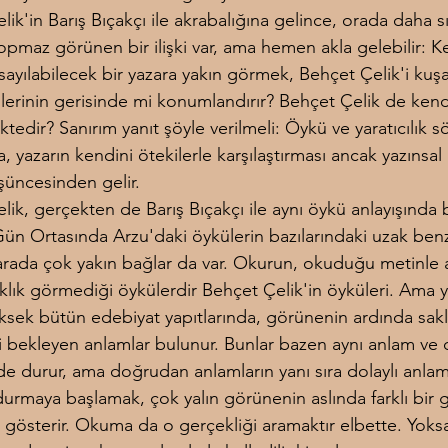
ik'in Barış Bıçakçı ile akrabalığına gelince, orada daha sı
kopmaz görünen bir ilişki var, ama hemen akla gelebilir: Ke
sayılabilecek bir yazara yakın görmek, Behçet Çelik'i kuş
ülerinin gerisinde mi konumlandırır? Behçet Çelik de kend
edir? Sanırım yanıt şöyle verilmeli: Öykü ve yaratıcılık s
 yazarın kendini ötekilerle karşılaştırması ancak yazınsal b
üncesinden gelir.
lik, gerçekten de Barış Bıçakçı ile aynı öykü anlayışında 
Gün Ortasında Arzu'daki öykülerin bazılarındaki uzak benze
arada çok yakın bağlar da var. Okurun, okuduğu metinle 
aklık görmediği öykülerdir Behçet Çelik'in öyküleri. Ama y
ksek bütün edebiyat yapıtlarında, görünenin ardında sakl
 bekleyen anlamlar bulunur. Bunlar bazen aynı anlam ve d
e durur, ama doğrudan anlamların yanı sıra dolaylı anlam
urmaya başlamak, çok yalın görünenin aslında farklı bir g
gösterir. Okuma da o gerçekliği aramaktır elbette. Yoks