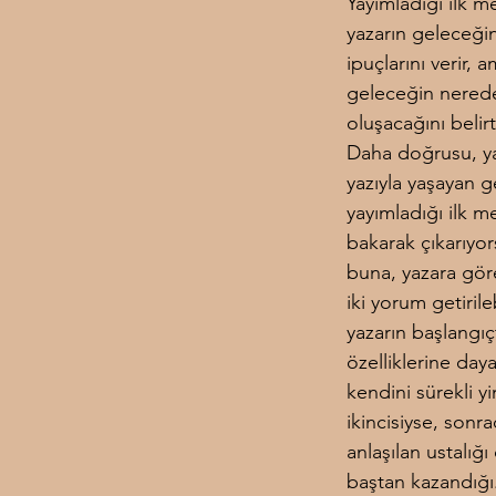
Yayımladığı ilk me
yazarın geleceğine
ipuçlarını verir, 
geleceğin nerede
oluşacağını belir
Daha doğrusu, ya
yazıyla yaşayan g
yayımladığı ilk me
bakarak çıkarıyor
buna, yazara gör
iki yorum getirilebi
yazarın başlangıç
özelliklerine day
kendini sürekli yi
ikincisiyse, sonr
anlaşılan ustalığı
baştan kazandığı