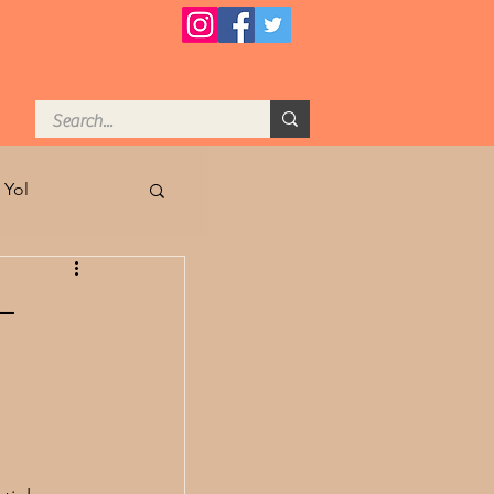
 Yol
tasında Arzu
-
s Kadar