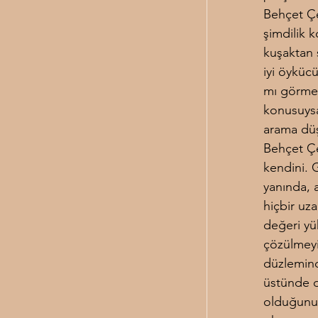
Behçet Çel
şimdilik 
kuşaktan 
iyi öyküc
mı görmekt
konusuysa,
arama düş
Behçet Çe
kendini. 
yanında, 
hiçbir uz
değeri yü
çözülmeyi
düzlemind
üstünde d
olduğunu 