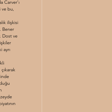
a Carver'ı 
 ve bu, 
k ilişkisi 
. Bener 
. Dost ve 
şkiler 
i ayrı 
li 
 çıkarak 
sinde 
nduğu 
n 
üzeyde 
iyatının 