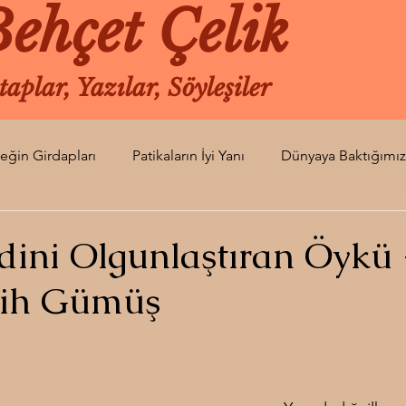
ehçet Çelik
taplar, Yazılar, Söyleşiler
leğin Girdapları
Patikaların İyi Yanı
Dünyaya Baktığımız
si
Turuncunun Kıvamı
Dünyanın Uğultusu
Gün Or
dini Olgunlaştıran Öykü 
ih Gümüş
Soluk Bir An
Diken Ucu
Kaldığımız Yer
Herke
zyalnızı