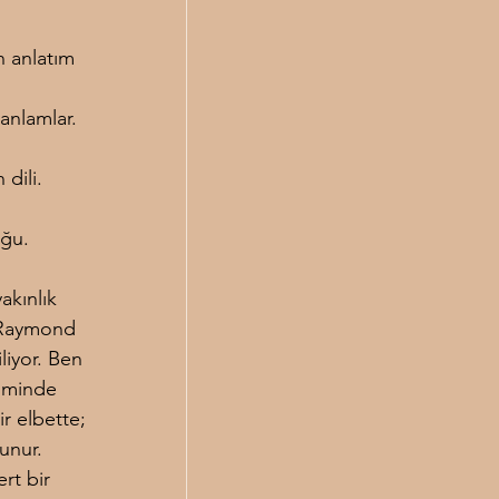
 anlatım 
 anlamlar.
dili.
uğu.
kınlık 
. Raymond 
liyor. Ben 
çiminde 
r elbette; 
unur. 
rt bir 