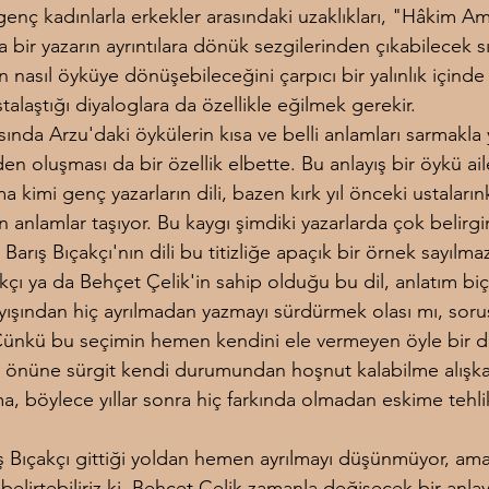
genç kadınlarla erkekler arasındaki uzaklıkları, "Hâkim A
bir yazarın ayrıntılara dönük sezgilerinden çıkabilecek sı
 nasıl öyküye dönüşebileceğini çarpıcı bir yalınlık içinde 
talaştığı diyaloglara da özellikle eğilmek gerekir.
ında Arzu'daki öykülerin kısa ve belli anlamları sarmakla 
n oluşması da bir özellik elbette. Bu anlayış bir öykü aile
ma kimi genç yazarların dili, bazen kırk yıl önceki ustaları
 anlamlar taşıyor. Bu kaygı şimdiki yazarlarda çok belirgi
Barış Bıçakçı'nın dili bu titizliğe apaçık bir örnek sayılma
kçı ya da Behçet Çelik'in sahip olduğu bu dil, anlatım biç
yışından hiç ayrılmadan yazmayı sürdürmek olası mı, sorus
Çünkü bu seçimin hemen kendini ele vermeyen öyle bir d
ın önüne sürgit kendi durumundan hoşnut kalabilme alışka
a, böylece yıllar sonra hiç farkında olmadan eskime tehli
.
ış Bıçakçı gittiği yoldan hemen ayrılmayı düşünmüyor, ama
belirtebiliriz ki, Behçet Çelik zamanla değişecek bir anlayış