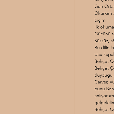
Gün Ortası
Okurken a
biçimi.
İlk okumad
Gücünü sı
Süssüz, s
Bu dilin k
Ucu kapal
Behçet Çe
Behçet Çe
duyduğu, 
Carver, Vü
bunu Behç
anlıyorum.
gelgeleli
Behçet Çel