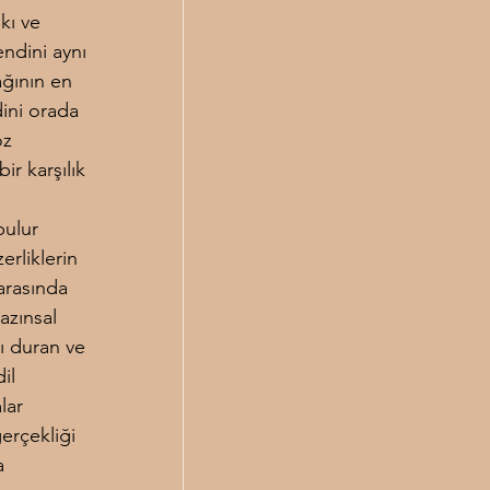
kı ve 
ndini aynı 
ağının en 
ini orada 
öz 
ir karşılık 
bulur 
rliklerin 
arasında 
azınsal 
ı duran ve 
il 
lar 
erçekliği 
a 