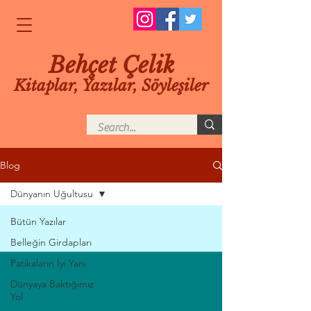
Behçet Çelik
Kitaplar, Yazılar, Söyleşiler
Blog
Dünyanın Uğultusu
Bütün Yazılar
Belleğin Girdapları
Patikaların İyi Yanı
Dünyaya Baktığımız
Yol