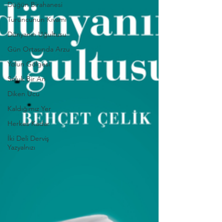
Düğün Birahanesi
Turuncunun Kıvamı
Dünyanın Uğultusu
Gün Ortasında Arzu
Yolun Gölgesi
Soluk Bir An
Diken Ucu
Kaldığımız Yer
Herkes Kadar
İki Deli Derviş
Yazyalnızı