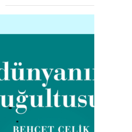
Atmosfer" - Ayşe Düzkan
Son yılların başarılı hikâye yazarlarından Behçet
Çelik ilk romanı Dünyanın Uğultusu’nu çıkarttı. 2001
krizi sırasında işsiz kalan...