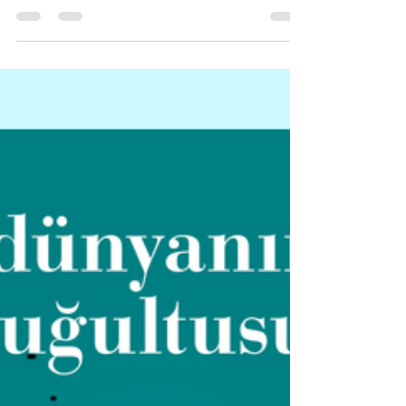
Açık Pencereler - Bülent
Usta
Bir sürü penceresi bulunan, büyük bir odadayım
sanki. Açıyorum pencerelerden birisinin perdesini,
karşıma yakılıp yıkılmış bir kentin...